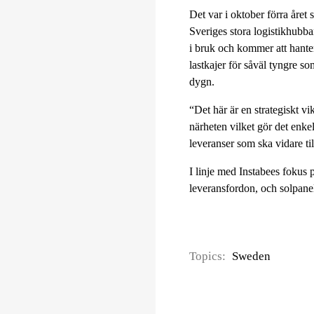
Det var i oktober förra åre
Sveriges stora logistikhubbar
i bruk och kommer att hant
lastkajer för såväl tyngre s
dygn.
“Det här är en strategiskt v
närheten vilket gör det enkel
leveranser som ska vidare t
I linje med Instabees fokus 
leveransfordon, och solpanele
Topics:
Sweden