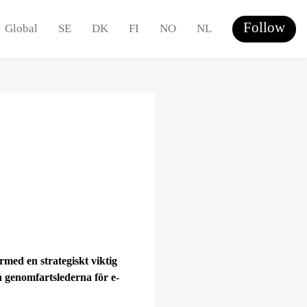
Follow
Global
SE
DK
FI
NO
NL
rmed en strategiskt viktig
 genomfartslederna för e-