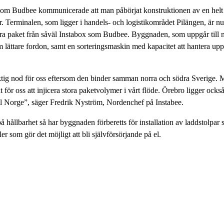
t som Budbee kommunicerade att man påbörjat konstruktionen av en helt 
. Terminalen, som ligger i handels- och logistikområdet Pilängen, är nu, 
era paket från såväl Instabox som Budbee. Byggnaden, som uppgår till
om lättare fordon, samt en sorteringsmaskin med kapacitet att hantera u
iktig nod för oss eftersom den binder samman norra och södra Sverige. 
t för oss att injicera stora paketvolymer i vårt flöde. Örebro ligger också
ill Norge”, säger Fredrik Nyström, Nordenchef på Instabee.
på hållbarhet så har byggnaden förberetts för installation av laddstolpar
r som gör det möjligt att bli självförsörjande på el.