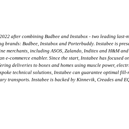
2022 after combining Budbee and Instabox - two leading last-m
ng brands: Budbee, Instabox and Porterbuddy. Instabee is presen
ine merchants, including ASOS, Zalando, Inditex and H&M and i
n e-commerce enabler. Since the start, Instabee has focused o
fering deliveries to boxes and homes using muscle power, electri
poke technical solutions, Instabee can guarantee optimal fill-r
ary transports. Instabee is backed by Kinnevik, Creades and E